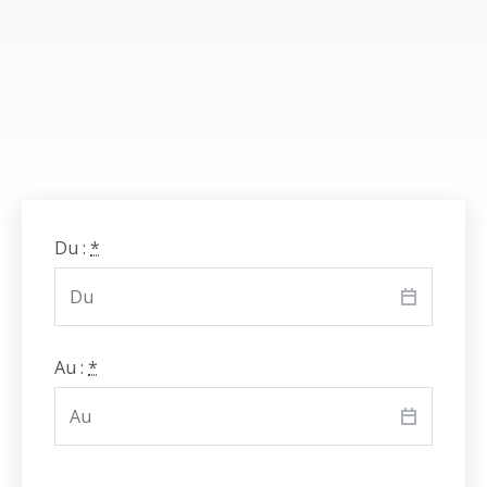
Du :
*
Au :
*