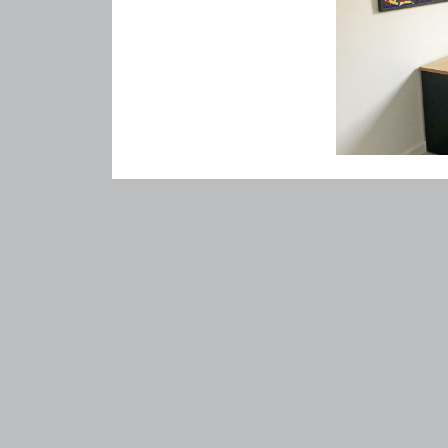
Sont inclus dans
•
Accès avec cl
•
Connexion int
•
Adressage po
•
Accès aux espa
•
Accès une fois
*
Charges non in
CONTACT