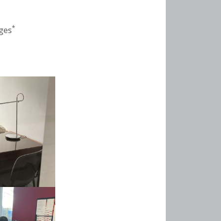
*
rges