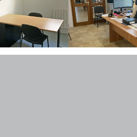
 le prix de location :
é sécurisée et badge 7j/7 et 24h/24 (sous alarme)
ernet Wifi très haut débit (fibre) et photocopieuse (hors 
stal
ces de co-travail, à la cuisine partagée et aux sanitaires
 par mois à la salle de réunion (20 m²)
cluses : eau, électricité et chauffage
EZ-NOUS …