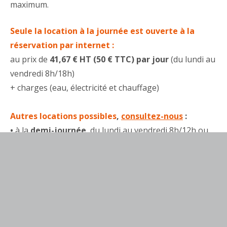
maximum.
Seule la location à la journée est ouverte à la
réservation par internet :
au prix de
41,67 € HT (50 € TTC) par jour
(du lundi au
vendredi 8h/18h)
+ charges (eau, électricité et chauffage)
Autres locations possibles
,
consultez-nous
:
•
à la
demi-journée
, du lundi au vendredi 8h/12h ou
14h/18h = 25 € HT (30 € TTC) + charges (eau,
électricité et chauffage)
•
à la
semaine
, du lundi au vendredi 8h/18h = 150 €
HT (180 € TTC) + charges (eau, électricité et
chauffage)