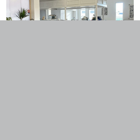
Co-travail
SYNERBAT22
vous propose deux
espaces partagés
de co-travail
(coworking) qui ont pour vocation
d’accueillir des professionnels du bâtiment et des
secteurs de l’habitat. Ces lieux facilitent les rencontres
entre chefs d’entreprise, architectes, ouvriers,